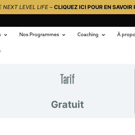
 NEXT LEVEL LIFE
–
CLIQUEZ ICI POUR EN SAVOIR 
s
Nos Programmes
Coaching
À prop
e
Tarif
Gratuit