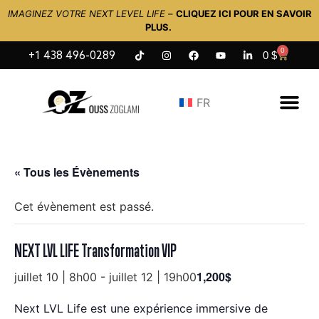
IMAGINEZ VOTRE NEXT LEVEL LIFE
–
CLIQUEZ ICI POUR EN SAVOIR
PLUS.
0
0
$
+1 438 496-0289
FR
« Tous les Évènements
Cet évènement est passé.
NEXT LVL LIFE Transformation VIP
1,200$
juillet 10 | 8h00
-
juillet 12 | 19h00
Next LVL Life est une expérience immersive de