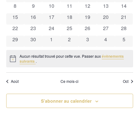
Év
de
0 évènements
0 évènements
0 évènements
0 évènements
0 évènements
0 évènements
0 évène
8
9
10
11
12
13
14
Évènements
vues
0 évènements
0 évènements
0 évènements
0 évènements
0 évènements
0 évènements
0 évène
15
16
17
18
19
20
21
0 évènements
0 évènements
0 évènements
0 évènements
0 évènements
0 évènements
0 évène
22
23
24
25
26
27
Évènemen
28
0 évènements
0 évènements
0 évènements
0 évènements
0 évènements
0 évènements
0 évèn
29
30
1
2
3
4
5
Aucun résultat trouvé pour cette vue. Passer aux
évènements
Notice
suivants
.
Août
Ce mois-ci
Oct
S’abonner au calendrier