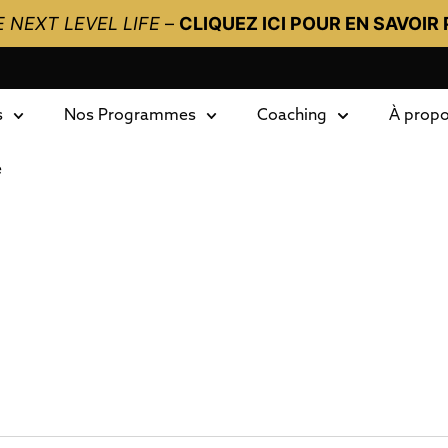
 NEXT LEVEL LIFE
–
CLIQUEZ ICI POUR EN SAVOIR 
s
Nos Programmes
Coaching
À prop
e