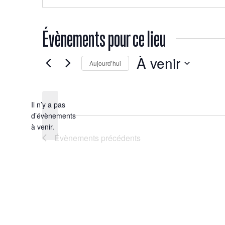
Évènements pour ce lieu
À venir
Aujourd’hui
Sélectionnez
une
date.
Il n’y a pas
d’évènements
Notice
à venir.
Évènements
précédents