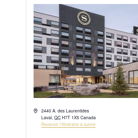
Adresse
2440 A. des Laurentides
Laval
,
QC
H7T 1X5
Canada
Recevoir l’Itinéraire à suivre