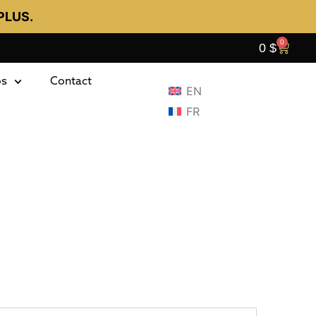
PLUS.
0
0
$
os
Contact
EN
FR