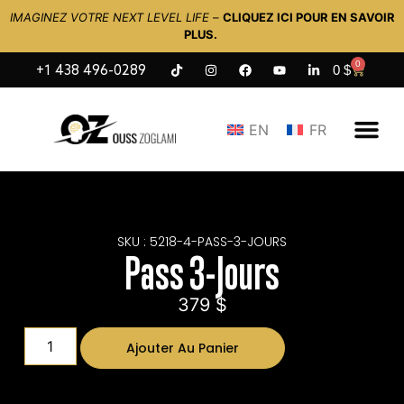
IMAGINEZ VOTRE NEXT LEVEL LIFE
–
CLIQUEZ ICI POUR EN SAVOIR
PLUS.
0
0
$
+1 438 496-0289
EN
FR
SKU : 5218-4-PASS-3-JOURS
Pass 3-Jours
379
$
Ajouter Au Panier