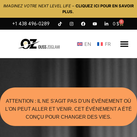
IMAGINEZ VOTRE NEXT LEVEL LIFE
–
CLIQUEZ ICI POUR EN SAVOIR
PLUS.
0
0
$
+1 438 496-0289
EN
FR
ATTENTION : IL NE S'AGIT PAS D'UN ÉVÉNEMENT OÙ
L'ON PEUT ALLER ET VENIR. CET ÉVÉNEMENT A ÉTÉ
CONÇU POUR CHANGER DES VIES.